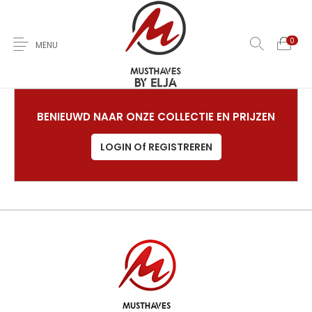
0
MENU
Home
Over Ons
Nieuwe
Kleding
Jas
BENIEUWD NAAR ONZE COLLECTIE EN PRIJZEN
LOGIN Of REGISTREREN
Jurken
T-Shirts
Rokken
Broeken
Sale
Contact
0