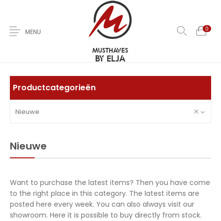
0
MENU
Home
Over Ons
Nieuwe
Kleding
Jas
Productcategorieën
Nieuwe
Jurken
T-Shirts
Rokken
Broeken
Sale
Nieuwe
Contact
Want to purchase the latest items? Then you have come
to the right place in this category. The latest items are
posted here every week. You can also always visit our
0
showroom. Here it is possible to buy directly from stock.