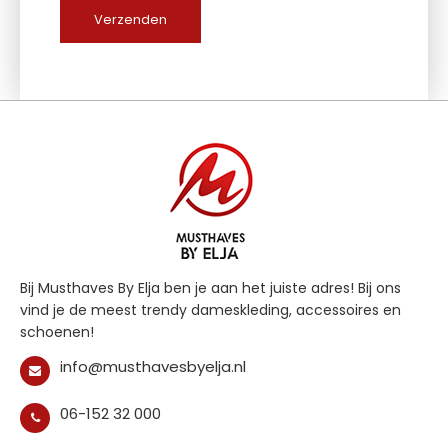
d
i
t
v
e
l
d
l
e
e
g
t
e
l
a
t
Bij Musthaves By Elja ben je aan het juiste adres! Bij ons
e
vind je de meest trendy dameskleding, accessoires en
n
schoenen!
.
info@musthavesbyelja.nl
06-152 32 000