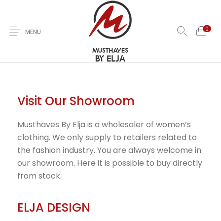
0
MENU
Home
Over Ons
Nieuwe
Kleding
Jas
Visit Our Showroom
Jurken
T-Shirts
Rokken
Broeken
Sale
Musthaves By Elja is a wholesaler of women’s
clothing. We only supply to retailers related to
Contact
the fashion industry. You are always welcome in
our showroom. Here it is possible to buy directly
from stock.
ELJA DESIGN
0