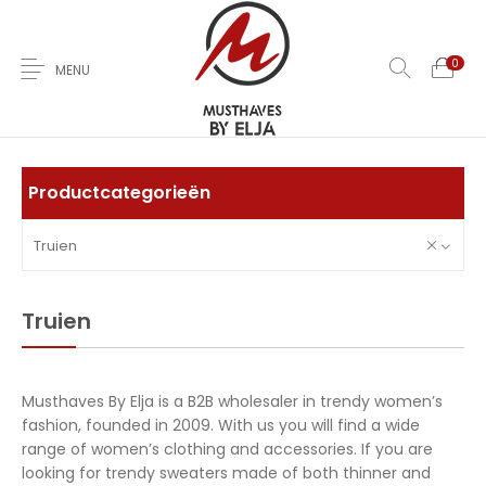
0
MENU
Home
Over Ons
Nieuwe
Kleding
Jas
Productcategorieën
Truien
Jurken
T-Shirts
Rokken
Broeken
Sale
Truien
Contact
Musthaves By Elja is a B2B wholesaler in trendy women’s
fashion, founded in 2009. With us you will find a wide
range of women’s clothing and accessories. If you are
0
looking for trendy sweaters made of both thinner and