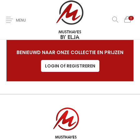
0
MENU
Home
Over Ons
Nieuwe
Kleding
Jas
BENIEUWD NAAR ONZE COLLECTIE EN PRIJZEN
LOGIN Of REGISTREREN
Jurken
T-Shirts
Rokken
Broeken
Sale
Contact
0