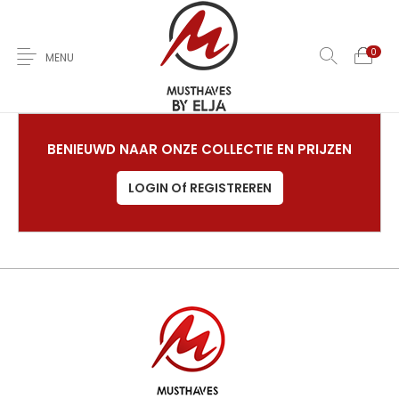
0
MENU
Home
Over Ons
Nieuwe
Kleding
Jas
BENIEUWD NAAR ONZE COLLECTIE EN PRIJZEN
LOGIN Of REGISTREREN
Jurken
T-Shirts
Rokken
Broeken
Sale
Contact
0