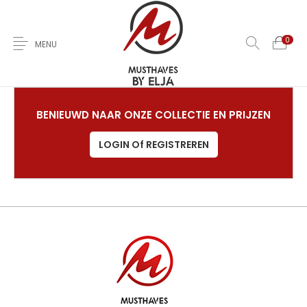
0
MENU
Home
Over Ons
Nieuwe
Kleding
Jas
BENIEUWD NAAR ONZE COLLECTIE EN PRIJZEN
LOGIN Of REGISTREREN
Jurken
T-Shirts
Rokken
Broeken
Sale
Contact
0