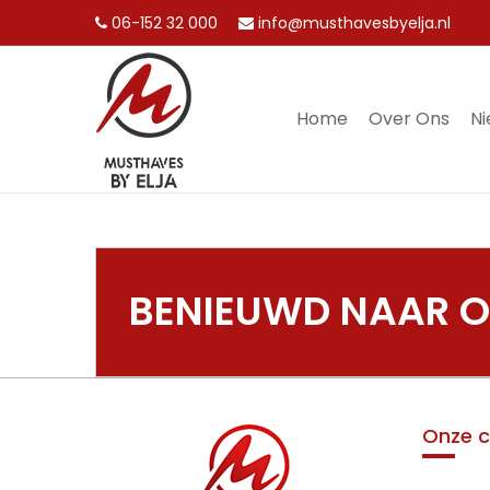
06-152 32 000
info@musthavesbyelja.nl
Home
Over Ons
N
MENU
BENIEUWD NAAR ON
Onze c