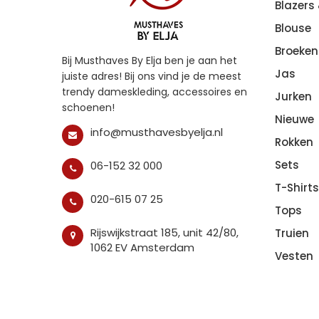
Blazers
Blouse
Broeken
Bij Musthaves By Elja ben je aan het
Jas
juiste adres! Bij ons vind je de meest
trendy dameskleding, accessoires en
Jurken
schoenen!
Nieuwe
info@musthavesbyelja.nl
Rokken
Sets
06-152 32 000
T-Shirts
020-615 07 25
Tops
Rijswijkstraat 185, unit 42/80,
Truien
1062 EV Amsterdam
Vesten