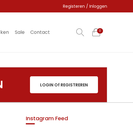
Registeren / Inloggen
eken
Sale
Contact
0
0
N
LOGIN Of REGISTREREN
Instagram Feed