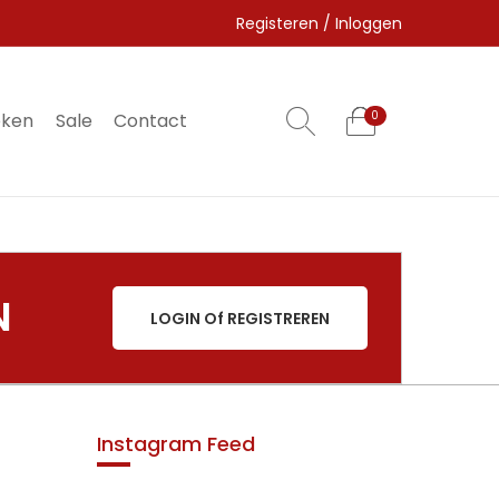
Registeren / Inloggen
eken
Sale
Contact
0
0
N
LOGIN Of REGISTREREN
Instagram Feed