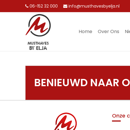
06-152 32 000
info@musthavesbyelja.nl
Home
Over Ons
N
MENU
BENIEUWD NAAR ON
Onze c