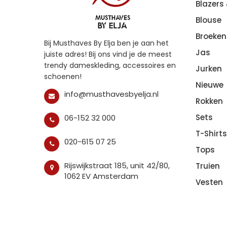
Blazers
Blouse
Broeken
Bij Musthaves By Elja ben je aan het
Jas
juiste adres! Bij ons vind je de meest
trendy dameskleding, accessoires en
Jurken
schoenen!
Nieuwe
info@musthavesbyelja.nl
Rokken
Sets
06-152 32 000
T-Shirts
020-615 07 25
Tops
Rijswijkstraat 185, unit 42/80,
Truien
1062 EV Amsterdam
Vesten