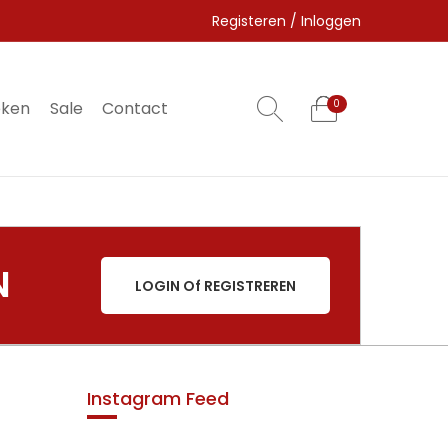
Registeren / Inloggen
eken
Sale
Contact
0
0
N
LOGIN Of REGISTREREN
Instagram Feed