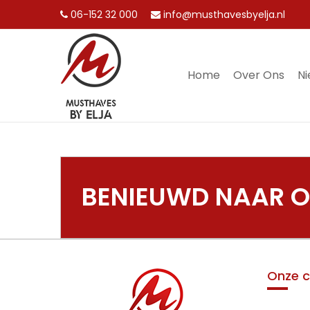
06-152 32 000
info@musthavesbyelja.nl
Home
Over Ons
N
MENU
BENIEUWD NAAR ON
Onze c