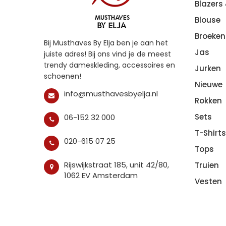
Blazers
Blouse
Broeken
Bij Musthaves By Elja ben je aan het
Jas
juiste adres! Bij ons vind je de meest
trendy dameskleding, accessoires en
Jurken
schoenen!
Nieuwe
info@musthavesbyelja.nl
Rokken
Sets
06-152 32 000
T-Shirts
020-615 07 25
Tops
Rijswijkstraat 185, unit 42/80,
Truien
1062 EV Amsterdam
Vesten